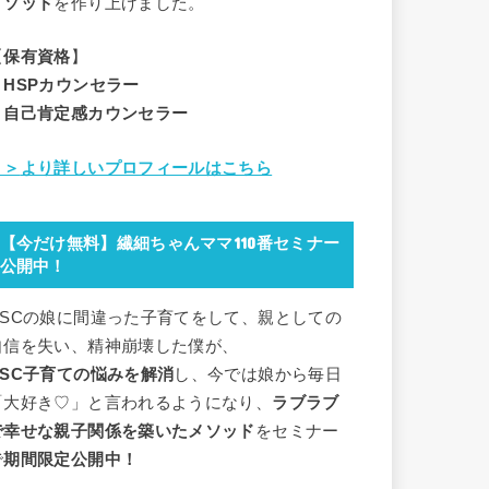
メソッド
を作り上げました。
【
保有資格
】
・HSPカウンセラー
・自己肯定感カウンセラー
＞＞
より詳しいプロフィールはこちら
【今だけ無料】繊細ちゃんママ110番セミナー
公開中！
HSCの娘に間違った子育てをして、親としての
自信を失い、精神崩壊した僕が、
HSC子育ての悩みを解消
し、今では娘から毎日
「大好き♡」と言われるようになり、
ラブラブ
で幸せな親子関係を築いたメソッド
をセミナー
で
期間限定公開中！