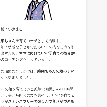
名前：いきまる
繊細ちゃん子育てコーチ
として活動中。
繊細で敏感な子どもであるHSCの内なる力を引
き出すため、
ママに向けてHSC子育ての悩み解
決の
コーチング
を行っています。
僕の活動のきっかけは、
繊細ちゃんの
娘
の子育
てから始まりました
。
HSCの娘を育ててきた経験と知識、44000時間
という長い時間と労力を費やし、HSCを育てる
ママが
ストレスフリーで楽しんで育児ができる