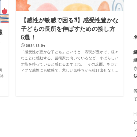
【感性が敏感で困る⁈】感受性豊かな
子どもの長所を伸ばすための接し方
繊
5選！
乗
2024.12.04
「感受性が豊かな子ども」というと、表現が豊かで、様々
なことに感動する、芸術家に向いているなど、すばらしい
才能を持っていると感じるますよね。 その反面、ネガテ
朝
ィブな感性にも敏感で、悲しい気持ちから抜け出せなく...
裕