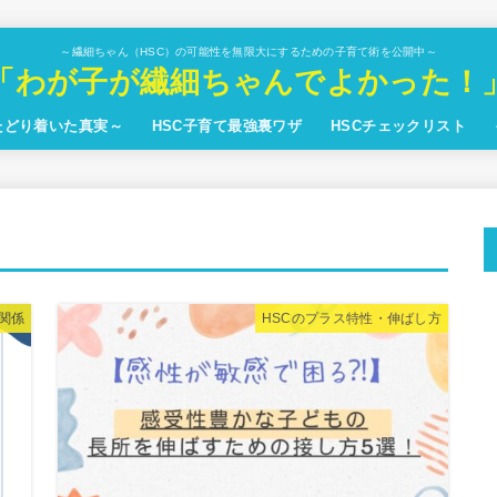
～繊細ちゃん（HSC）の可能性を無限大にするための子育て術を公開中～
「わが子が繊細ちゃんでよかった！
たどり着いた真実～
HSC子育て最強裏ワザ
HSCチェックリスト
関係
HSCのプラス特性・伸ばし方