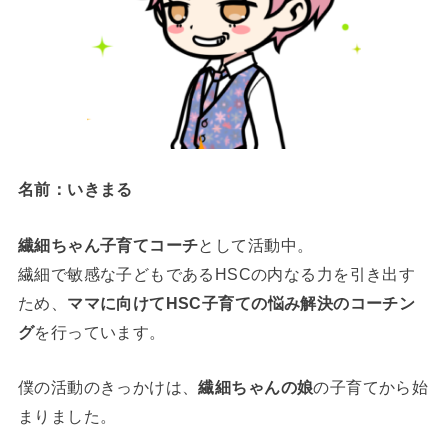
名前：いきまる
繊細ちゃん子育てコーチ
として活動中。
繊細で敏感な子どもであるHSCの内なる力を引き出す
ため、
ママに向けてHSC子育ての悩み解決の
コーチン
グ
を行っています。
僕の活動のきっかけは、
繊細ちゃんの
娘
の子育てから始
まりました
。