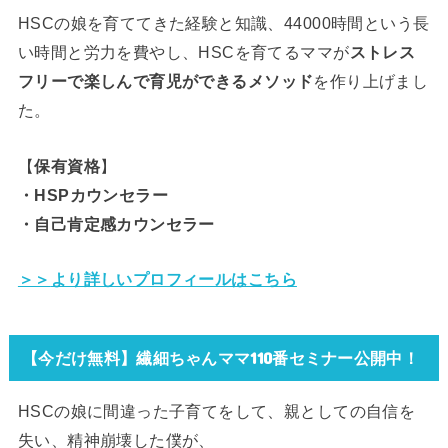
HSCの娘を育ててきた経験と知識、44000時間という長
い時間と労力を費やし、HSCを育てるママが
ストレス
フリーで楽しんで育児ができる
メソッド
を作り上げまし
た。
【
保有資格
】
・HSPカウンセラー
・自己肯定感カウンセラー
＞＞
より詳しいプロフィールはこちら
【今だけ無料】繊細ちゃんママ110番セミナー公開中！
HSCの娘に間違った子育てをして、親としての自信を
失い、精神崩壊した僕が、