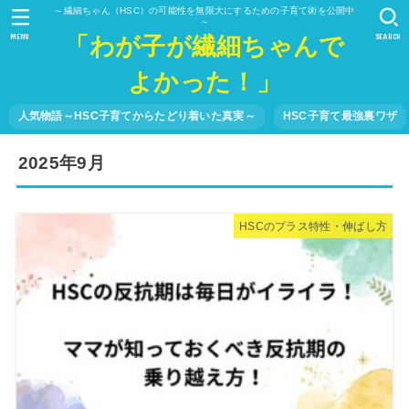
～繊細ちゃん（HSC）の可能性を無限大にするための子育て術を公開中
～
「わが子が繊細ちゃんで
MENU
SEARCH
よかった！」
人気物語～HSC子育てからたどり着いた真実～
HSC子育て最強裏ワザ
2025年9月
HSCのプラス特性・伸ばし方