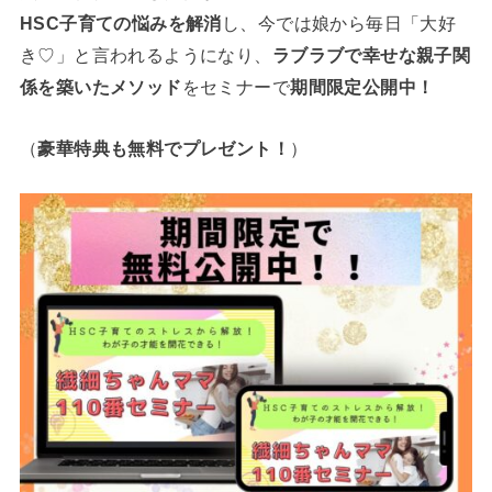
HSC子育ての悩みを解消
し、今では娘から毎日「大好
き♡」と言われるようになり、
ラブラブで幸せな親子関
係を築いたメソッド
をセミナーで
期間限定公開中！
（
豪華特典も無料でプレゼント！
）