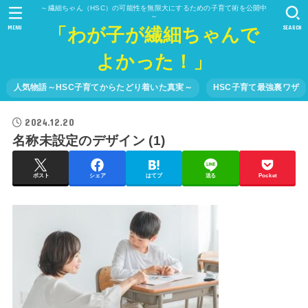
～繊細ちゃん（HSC）の可能性を無限大にするための子育て術を公開中
～
「わが子が繊細ちゃんで
MENU
SEARCH
よかった！」
人気物語～HSC子育てからたどり着いた真実～
HSC子育て最強裏ワザ
2024.12.20
名称未設定のデザイン (1)
ポスト
シェア
はてブ
送る
Pocket