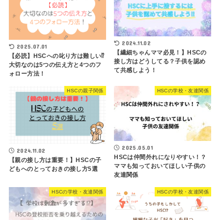
2024.11.02
2025.07.01
【繊細ちゃんママ必見！】HSCの
【必読】HSCへの叱り方は難しい⁉
接し方はどうしてる？子供を認め
大切なのは5つの伝え方と4つのフ
て共感しよう！
ォロー方法！
HSCの親子関係
HSCの学校・友達関係
2025.05.01
2024.11.02
HSCは仲間外れになりやすい！？
【親の接し方は重要！】HSCの子
ママも知っておいてほしい子供の
どもへのとっておきの接し方5選
友達関係
HSCの学校・友達関係
HSCの学校・友達関係