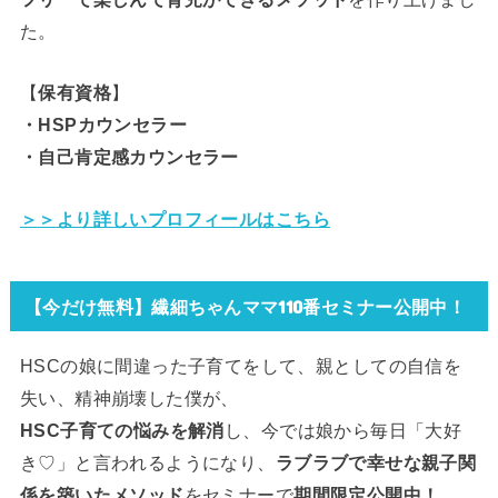
た。
【
保有資格
】
・HSPカウンセラー
・自己肯定感カウンセラー
＞＞
より詳しいプロフィールはこちら
【今だけ無料】繊細ちゃんママ110番セミナー公開中！
HSCの娘に間違った子育てをして、親としての自信を
失い、精神崩壊した僕が、
HSC子育ての悩みを解消
し、今では娘から毎日「大好
き♡」と言われるようになり、
ラブラブで幸せな親子関
係を築いたメソッド
をセミナーで
期間限定公開中！