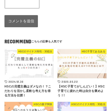
RECOMMEND
HSCのマイナス特性・対処法
HSC子育てあるある
2024.12.30
2025.05.22
HSCの完璧主義はダメなの！？こ
【HSC子育てがしんどい！】HSC
だわりを活かし柔軟な考え方を得
子育てに疲れた時は自分を褒めよ
る方法を伝授！
う！!
HSCの親子関係
HSCのマイナス特性・対処法