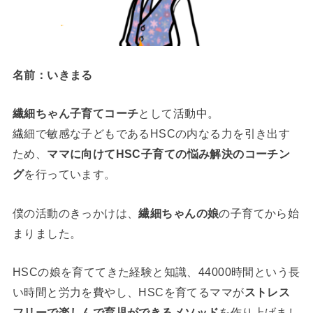
名前：いきまる
繊細ちゃん子育てコーチ
として活動中。
繊細で敏感な子どもであるHSCの内なる力を引き出す
ため、
ママに向けてHSC子育ての悩み解決の
コーチン
グ
を行っています。
僕の活動のきっかけは、
繊細ちゃんの
娘
の子育てから始
まりました
。
HSCの娘を育ててきた経験と知識、44000時間という長
い時間と労力を費やし、HSCを育てるママが
ストレス
フリーで楽しんで育児ができる
メソッド
を作り上げまし