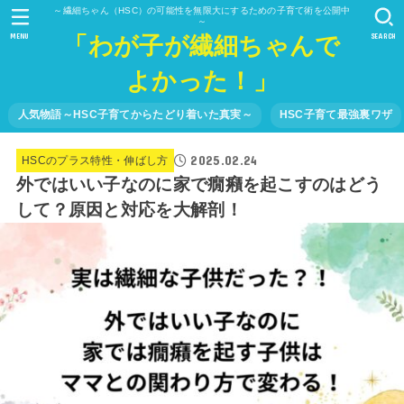
～繊細ちゃん（HSC）の可能性を無限大にするための子育て術を公開中
～
「わが子が繊細ちゃんで
MENU
SEARCH
よかった！」
人気物語～HSC子育てからたどり着いた真実～
HSC子育て最強裏ワザ
2025.02.24
HSCのプラス特性・伸ばし方
外ではいい子なのに家で癇癪を起こすのはどう
して？原因と対応を大解剖！