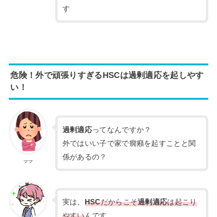
す
危険！外で頑張りすぎるHSCは過剰適応を起しやす
い！
過剰適応
ってなんですか？
外ではいい子で家で癇癪を起すことと関
係があるの？
ママ
実は、
HSC
だからこそ
過剰適応
は起こり
やすい
んです。