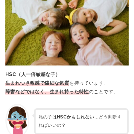
HSC（人一倍敏感な子）
生まれつき敏感で繊細な気質
を持っています。
障害などではなく、生まれ持った特性
のことです。
私の子は
HSCかもしれない
…どう判断す
ればいいの？