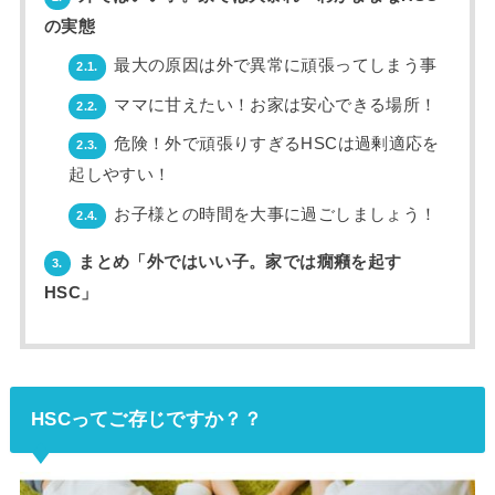
の実態
最大の原因は外で異常に頑張ってしまう事
2.1.
ママに甘えたい！お家は安心できる場所！
2.2.
危険！外で頑張りすぎるHSCは過剰適応を
2.3.
起しやすい！
お子様との時間を大事に過ごしましょう！
2.4.
まとめ「外ではいい子。家では癇癪を起す
3.
HSC」
HSCってご存じですか？？