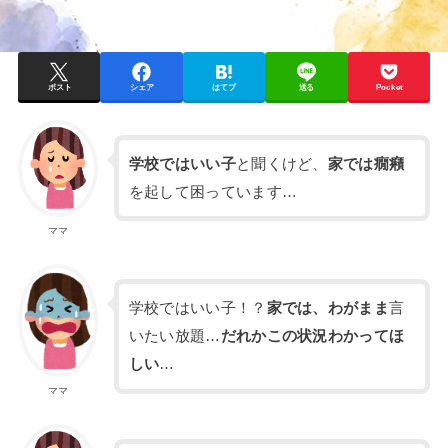
ポスト
シェア
はてブ
送る
Pocket
学校ではいい子
と聞くけど、
家では癇癪
を起して困っています…
ママ
学校ではいい子！？
家では、わがまま
言
いたい放題…
だれかこの状況わかってほ
しい
…
ママ