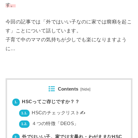
す。
今回の記事では「外ではいい子なのに家では癇癪を起こ
す」ことについて話しています。
子育て中のママの気持ちが少しでも楽になりますよう
に…
Contents
[
hide
]
HSCってご存じですか？？
1.
HSCのチェックリスト✍
1.1.
４つの特徴「DEOS」
1.2.
外ではいい子。家では大暴れ・わがままなHSC
2.