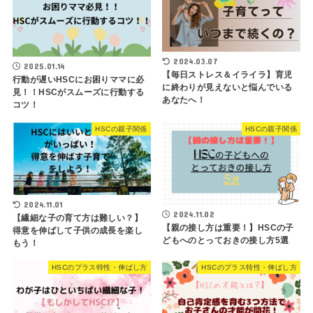
2024.03.07
2025.01.14
【毎日ストレス＆イライラ】育児
行動が遅いHSCにお困りママに必
に終わりが見えないと悩んでいる
見！！HSCがスムーズに行動する
あなたへ！
コツ！
HSCの親子関係
HSCの親子関係
2024.11.01
2024.11.02
【繊細な子の育て方は難しい？】
【親の接し方は重要！】HSCの子
得意を伸ばして子供の成長を楽し
どもへのとっておきの接し方5選
もう！
HSCのプラス特性・伸ばし方
HSCのプラス特性・伸ばし方