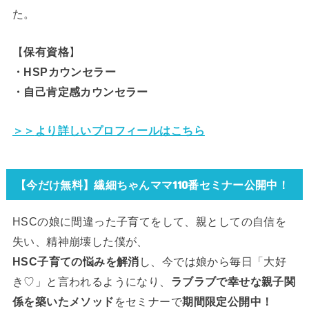
た。
【
保有資格
】
・HSPカウンセラー
・自己肯定感カウンセラー
＞＞
より詳しいプロフィールはこちら
【今だけ無料】繊細ちゃんママ110番セミナー公開中！
HSCの娘に間違った子育てをして、親としての自信を
失い、精神崩壊した僕が、
HSC子育ての悩みを解消
し、今では娘から毎日「大好
き♡」と言われるようになり、
ラブラブで幸せな親子関
係を築いたメソッド
をセミナーで
期間限定公開中！