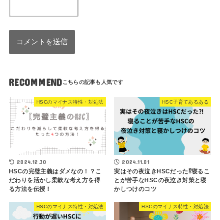
RECOMMEND
HSCのマイナス特性・対処法
HSC子育てあるある
2024.12.30
2024.11.01
HSCの完璧主義はダメなの！？こ
実はその夜泣きHSCだった⁉寝るこ
だわりを活かし柔軟な考え方を得
とが苦手なHSCの夜泣き対策と寝
る方法を伝授！
かしつけのコツ
HSCのマイナス特性・対処法
HSCのマイナス特性・対処法