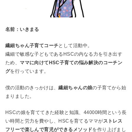
名前：いきまる
繊細ちゃん子育てコーチ
として活動中。
繊細で敏感な子どもであるHSCの内なる力を引き出す
ため、
ママに向けてHSC子育ての悩み解決の
コーチン
グ
を行っています。
僕の活動のきっかけは、
繊細ちゃんの
娘
の子育てから始
まりました
。
HSCの娘を育ててきた経験と知識、44000時間という長
い時間と労力を費やし、HSCを育てるママが
ストレス
フリーで楽しんで育児ができる
メソッド
を作り上げまし