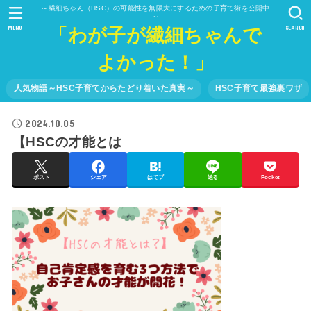
～繊細ちゃん（HSC）の可能性を無限大にするための子育て術を公開中
～
「わが子が繊細ちゃんで
MENU
SEARCH
よかった！」
人気物語～HSC子育てからたどり着いた真実～
HSC子育て最強裏ワザ
2024.10.05
【HSCの才能とは
ポスト
シェア
はてブ
送る
Pocket