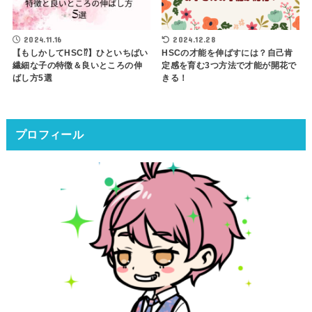
2024.11.16
2024.12.28
【もしかしてHSC⁉】ひといちばい
HSCの才能を伸ばすには？自己肯
繊細な子の特徴＆良いところの伸
定感を育む3つ方法で才能が開花で
ばし方5選
きる！
プロフィール